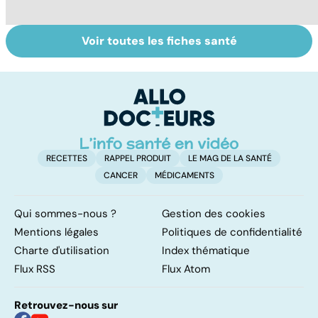
Voir toutes les fiches santé
Comment
Accident
C
maîtriser le
vasculaire
m
bégaiement ?
cérébral : l'enfant
également
touché
RECETTES
RAPPEL PRODUIT
LE MAG DE LA SANTÉ
CANCER
MÉDICAMENTS
Qui sommes-nous ?
Gestion des cookies
Mentions légales
Politiques de confidentialité
Charte d'utilisation
Index thématique
Flux RSS
Flux Atom
Retrouvez-nous sur