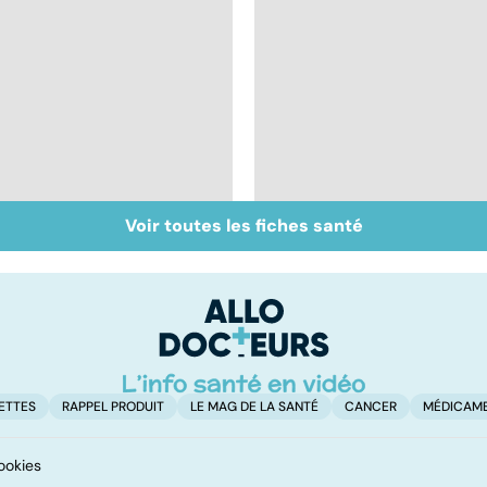
Voir toutes les fiches santé
Tout savoir sur les
Inflammation des
infections
amygdales : que faire
pulmonaires
en cas d'angine ?
ETTES
RAPPEL PRODUIT
LE MAG DE LA SANTÉ
CANCER
MÉDICAM
ookies