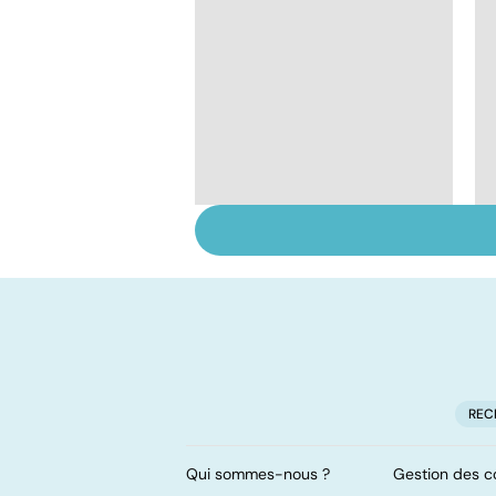
Danse, théâtre,
musique : les arts
pour soigner
REC
Qui sommes-nous ?
Gestion des c