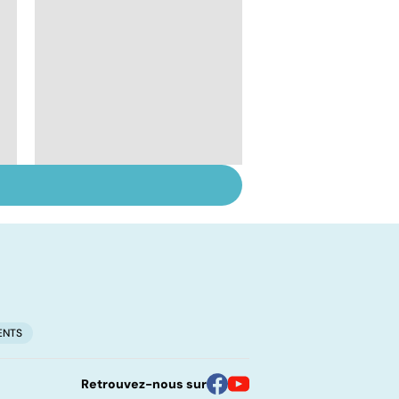
Suicide : prévenir le
passage à l'acte
ENTS
Retrouvez-nous sur