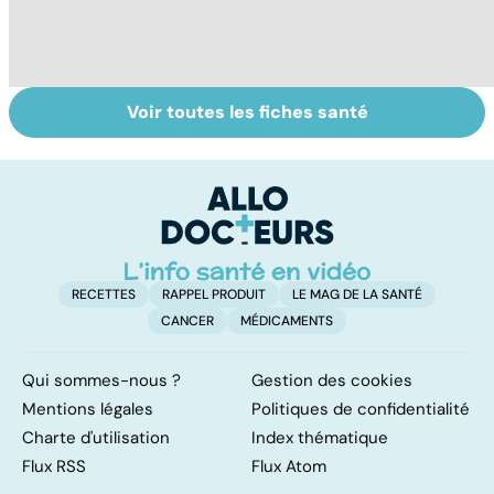
Voir toutes les fiches santé
Danse, théâtre,
Tout savoir sur
I
musique : les arts
les infections
a
pour soigner
pulmonaires
fa
d'
RECETTES
RAPPEL PRODUIT
LE MAG DE LA SANTÉ
CANCER
MÉDICAMENTS
Qui sommes-nous ?
Gestion des cookies
Mentions légales
Politiques de confidentialité
Charte d'utilisation
Index thématique
Flux RSS
Flux Atom