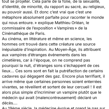
tout se projeter. Cela parle de la folie, de la sexualité,
d’identité, de minorité, du rapport au sacré, au religieux,
au pouvoir aussi. Et donc c’est vrai que c’est une
métaphore absolument parfaite pour raconter le monde
qui nous entoure. »
explique Matthieu Orléan, le
commissaire de l’exposition « Vampires » de la
Cinémathèque de Paris.
Au cinéma, en littérature et même en science, les
hommes ont trouvé dans cette créature une source
inépuisable d’inspiration. Au Moyen-Âge, ils attribuent
aux vampires d’étranges événements dans les
cimetières, car à l'époque, on ne comprend pas
pourquoi la nuit, d'étranges sons s'échappent de ces
lieux... Ces sons sont en fait la putréfaction de certains
cadavres qui dégagent des gaz. Encore plus terrifiant, il
arrive même que certaines personnes soient enterrées
vivantes, se réveillent et sortent de leur cercueil ! Il est
alors plus simple d’incriminer un vampire plutôt que le
médecin qui avait (malencontreusement) déclaré un
décès….
Au 19ème siècle, la médecine évolue et prend le pas sur