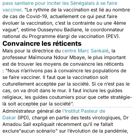
pass sanitaire pour inciter les Sénégalais à se faire
vacciner
.
"Le rythme de la vaccination est lié au nombre
de cas de Covid-19, actuellement ce qui peut faire
évoluer la vaccination, c’est la contrainte ou une 4ème
vague",
estime Ousseynou Badiane, le coordonnateur
national du Programme élargi de vaccination (PEV).
Convaincre les réticents
Mais pour la directrice du
centre Marc Sankalé
, la
professeur Maïmouna Ndour Mbaye, le plus important
est de trouver les moyens de convaincre les réticents
:
"N
ous n’arrivons pas à convaincre les populations de
se faire vacciner. Il faut que la vaccination soit
culturellement acceptée par la société. Si ce n’est pas le
cas, on va droit dans le mur. Il faut inclure les guides
religieux, les guides coutumiers pour que cette stratégie-
là soit acceptée par la société’’.
Administrateur général de
l’Institut Pasteur de
Dakar
(IPD), chargé en partie des tests virologiques, Dr
Amadou Sall expliquait récemment qu’il ne fallait
exclure
"
aucun scénario
"
sur l’évolution de la pandémie,