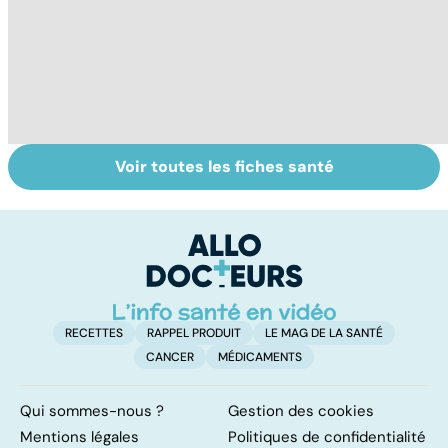
Voir toutes les fiches santé
La tuberculose
Myopathie de
C
pulmonaire
Duchenne : la
s
myopathie de
Gu
l'enfant la plus
fréquente
RECETTES
RAPPEL PRODUIT
LE MAG DE LA SANTÉ
CANCER
MÉDICAMENTS
Qui sommes-nous ?
Gestion des cookies
Mentions légales
Politiques de confidentialité