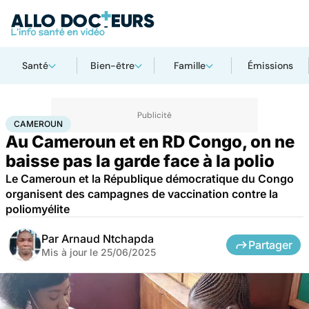
Santé
Bien-être
Famille
Émissions
Accueil
Santé
Maladies
Maladies infectieuses
Cameroun
CAMEROUN
Au Cameroun et en RD Congo, on ne
baisse pas la garde face à la polio
Le Cameroun et la République démocratique du Congo
organisent des campagnes de vaccination contre la
poliomyélite
Par
Arnaud Ntchapda
Partager
Mis à jour le
25/06/2025