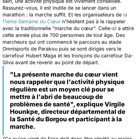
sain, une activité physique est vivement conseillée.
Rassurez-vous, il est inutile de se lancer dans un
marathon : la marche suffit. Et les organisateurs de
la
11eme Semaine du Cœur
n'hésitent pas à le rappeler
avec la traditionnelle
"marche du cœur".
Celle-ci a attiré
cette année plus de 700 personnes de tout âge. Des
marcheurs qui ont commencé le parcours au stade
Omnisports de Parakou puis se sont dirigés vers le
carrefour Hubert Maga et les tronçons du carrefour Da-
Silva avant de revenir au point de départ.
"La présente marche du cœur vient
nous rappeler que l'activité physique
régulière est un moyen clé pour se
mettre à l'abri de beaucoup de
problèmes de santé", explique Virgile
Hounkpe, directeur départemental de
la Santé du Borgou et participant à la
marche.
"
Ce qu'on vient de faire doit donc être répété au moins