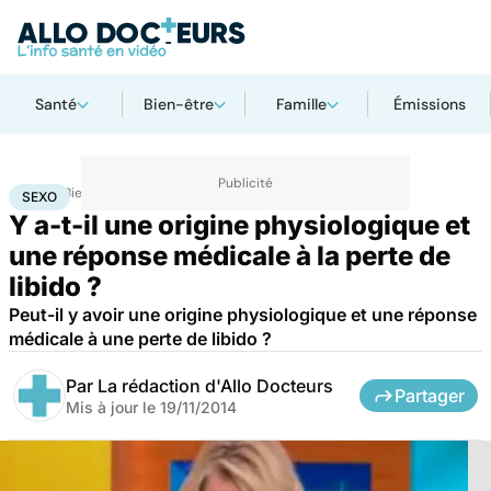
Santé
Bien-être
Famille
Émissions
Accueil
Bien-être
Sexo
Sexo
SEXO
Y a-t-il une origine physiologique et
une réponse médicale à la perte de
libido ?
Peut-il y avoir une origine physiologique et une réponse
médicale à une perte de libido ?
Par
La rédaction d'Allo Docteurs
Partager
Mis à jour le
19/11/2014