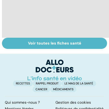
Voir toutes les fiches santé
Sexualité,
Le sperme : son
S
infertilité et
odeur, sa couleur,
re
PMA, des liens
sa composition...
li
étroits
RECETTES
RAPPEL PRODUIT
LE MAG DE LA SANTÉ
CANCER
MÉDICAMENTS
Qui sommes-nous ?
Gestion des cookies
Mentions légales
Politiques de confidentialité