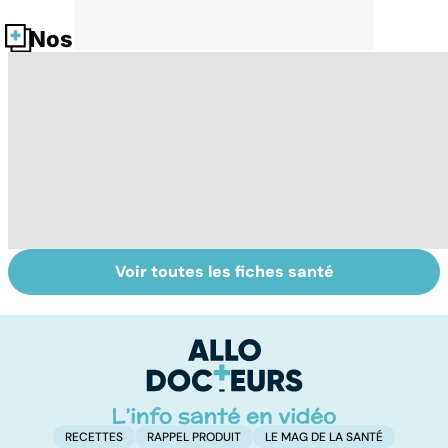
Nos fiches santé
Voir toutes les fiches santé
Faire du sport à
Don de gamètes :
M
domicile, c'est
le pour et le
pr
facile !
contre d'une
av
levée de
l'anonymat
RECETTES
RAPPEL PRODUIT
LE MAG DE LA SANTÉ