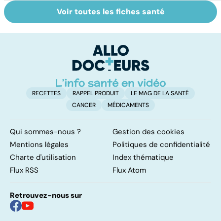
Voir toutes les fiches santé
Nécrose : quand
Embolie
Ph
les tissus
pulmonaire : un
af
meurent
caillot dans
tr
l'artère
pulmonaire
RECETTES
RAPPEL PRODUIT
LE MAG DE LA SANTÉ
CANCER
MÉDICAMENTS
Qui sommes-nous ?
Gestion des cookies
Mentions légales
Politiques de confidentialité
Charte d'utilisation
Index thématique
Flux RSS
Flux Atom
Retrouvez-nous sur