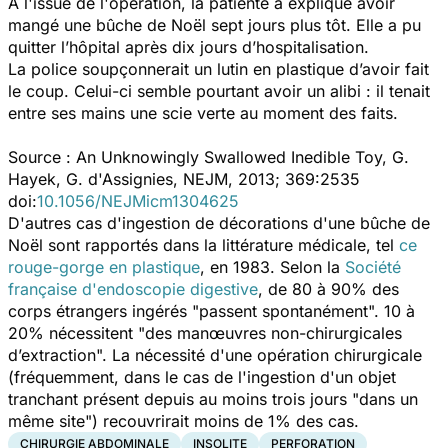
A l'issue de l'opération, la patiente a expliqué avoir
mangé une bûche de Noël sept jours plus tôt. Elle a pu
quitter l’hôpital après dix jours d’hospitalisation.
La police soupçonnerait un lutin en plastique d’avoir fait
le coup. Celui-ci semble pourtant avoir un alibi : il tenait
entre ses mains une scie verte au moment des faits.
Source :
An Unknowingly Swallowed Inedible
Toy, G.
Hayek, G. d'Assignies, NEJM, 2013; 369:2535
doi:
10.1056/NEJMicm1304625
D'autres cas d'ingestion de décorations d'une bûche de
Noël sont rapportés dans la littérature médicale, tel
ce
rouge-gorge en plastique
, en 1983. Selon la
Société
française d'endoscopie digestive
, de 80 à 90% des
corps étrangers ingérés "passent spontanément". 10 à
20% nécessitent "des manœuvres non-chirurgicales
d’extraction". La nécessité d'une opération chirurgicale
(fréquemment, dans le cas de l'ingestion d'un objet
tranchant présent depuis au moins trois jours "dans un
même site") recouvrirait moins de 1% des cas.
CHIRURGIE ABDOMINALE
INSOLITE
PERFORATION