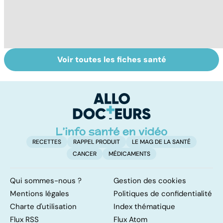
Voir toutes les fiches santé
Violences
Bien vivre la
Se
sexuelles :
ménopause
in
comment s'en
P
remettre ?
ét
RECETTES
RAPPEL PRODUIT
LE MAG DE LA SANTÉ
CANCER
MÉDICAMENTS
Qui sommes-nous ?
Gestion des cookies
Mentions légales
Politiques de confidentialité
Charte d'utilisation
Index thématique
Flux RSS
Flux Atom