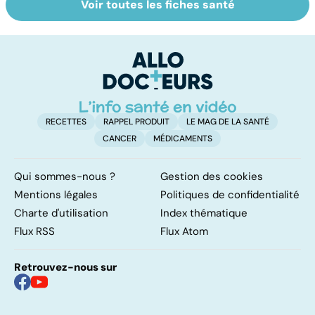
Voir toutes les fiches santé
Faire du sport à
Don de gamètes :
M
domicile, c'est
le pour et le
pr
facile !
contre d'une
av
levée de
l'anonymat
RECETTES
RAPPEL PRODUIT
LE MAG DE LA SANTÉ
CANCER
MÉDICAMENTS
Qui sommes-nous ?
Gestion des cookies
Mentions légales
Politiques de confidentialité
Charte d'utilisation
Index thématique
Flux RSS
Flux Atom
Retrouvez-nous sur