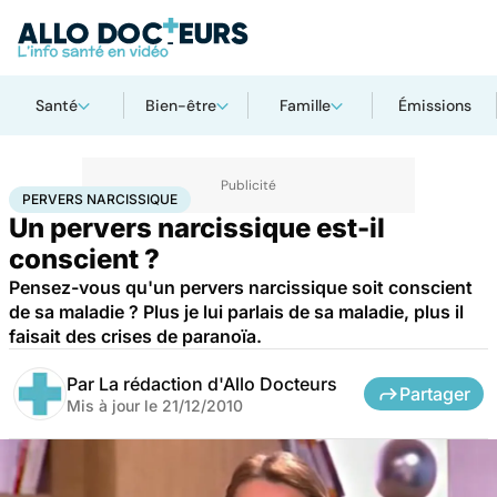
Santé
Bien-être
Famille
Émissions
Accueil
Santé
Pervers narcissique
PERVERS NARCISSIQUE
Un pervers narcissique est-il
conscient ?
Pensez-vous qu'un pervers narcissique soit conscient
de sa maladie ? Plus je lui parlais de sa maladie, plus il
faisait des crises de paranoïa.
Par
La rédaction d'Allo Docteurs
Partager
Mis à jour le
21/12/2010