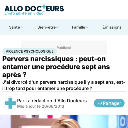
Santé
Bien-être
Famille
Émissions
Accueil
Santé
Violence psychologique
VIOLENCE PSYCHOLOGIQUE
Pervers narcissiques : peut-on
entamer une procédure sept ans
après ?
J'ai divorcé d'un pervers narcissique il y a sept ans, est-
il trop tard pour entamer une procédure ?
Par
La rédaction d'Allo Docteurs
Partager
Mis à jour le
20/06/2013