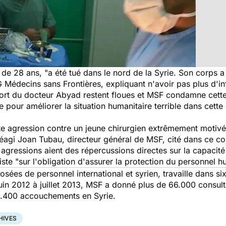
28 ans, "a été tué dans le nord de la Syrie. Son corps a
G Médecins sans Frontières, expliquant n'avoir pas plus d'i
ort du docteur Abyad restent floues et
MSF
condamne cette 
che pour améliorer la situation humanitaire terrible dans cett
agression contre un jeune chirurgien extrêmement motivé qu
 réagi Joan Tubau, directeur général de
MSF
, cité dans ce 
 agressions aient des répercussions directes sur la capacit
ste "sur l'obligation d'assurer la protection du personnel h
ées de personnel international et syrien, travaille dans si
uin 2012 à juillet 2013,
MSF
a donné plus de 66.000 consulta
 1.400 accouchements en Syrie.
HIVES