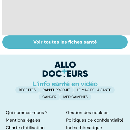
Voir toutes les fiches santé
Faire du sport à
Don de gamètes :
M
domicile, c'est
le pour et le
pr
facile !
contre d'une
av
levée de
l'anonymat
RECETTES
RAPPEL PRODUIT
LE MAG DE LA SANTÉ
CANCER
MÉDICAMENTS
Qui sommes-nous ?
Gestion des cookies
Mentions légales
Politiques de confidentialité
Charte d'utilisation
Index thématique