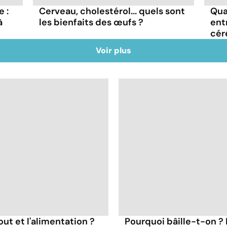
 :
Cerveau, cholestérol... quels sont
Qua
à
les bienfaits des œufs ?
ent
cér
Voir plus
out et l'alimentation ?
Pourquoi bâille-t-on ?