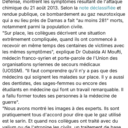
Défense, montrent les symptômes résultant de l'attaque
chimique du 21 août 2013. Selon la
note déclassifiée
et
rendue publique, ce
bombardement au gaz neurotoxique
qui a eu lieu près de Damas a fait "au moins 281" morts,
notamment parmi la population civile.
"Sur place, les collègues décrivent une situation
extrêmement compliquée, quand ils ont commencé à
recevoir en même temps des centaines de victimes avec
les mêmes symptômes", explique Dr Oubaida Al Moufti,
médecin franco-syrien et porte-parole de l'Union des
organisations syriennes de secours médicaux
(UOSSM). "Il faut comprendre qu'il n'y a pas que des
médecins qui soignent les malades sur place. Il y a aussi
des dentistes, des sages-femmes ou encore des
étudiants en médecine qui font un travail remarquable. Il
a fallu former toutes ses personnes à la médecine de
guerre".
"Nous avons montré les images à des experts. Ils sont
pratiquement tous d'accord pour dire que le gaz utilisé
est le sarin. Et quand nos collègues ont traité avec du
valium ou de l'atropine les civils, un traitement de base