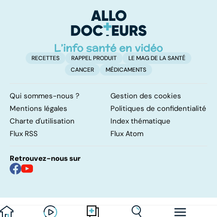
facile !
contre d'une
av
levée de
l'anonymat
RECETTES
RAPPEL PRODUIT
LE MAG DE LA SANTÉ
CANCER
MÉDICAMENTS
Qui sommes-nous ?
Gestion des cookies
Mentions légales
Politiques de confidentialité
Charte d'utilisation
Index thématique
Flux RSS
Flux Atom
Retrouvez-nous sur