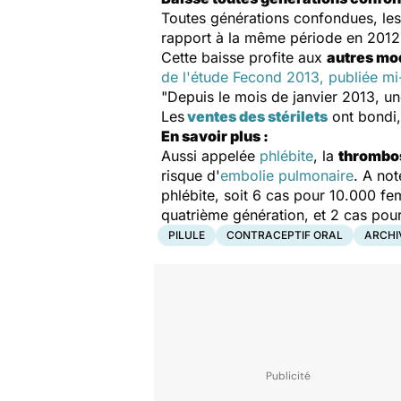
Toutes générations confondues, les 
rapport à la même période en 2012
Cette baisse profite aux
autres mo
de l'étude
Fecond 2013,
publiée mi
"Depuis le mois de janvier 2013, u
Les
ventes des stérilets
ont bondi,
En savoir plus :
Aussi appelée
phlébite
, la
thrombo
risque d'
embolie pulmonaire
. A not
phlébite, soit 6 cas pour 10.000 f
quatrième génération, et 2 cas pour
PILULE
CONTRACEPTIF ORAL
ARCHI