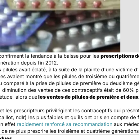
onfirment la tendance à la baisse pour les
prescriptions 
nération depuis fin 2012.
pilules avait éclaté, à la suite de la plainte d'une victime 
des avaient montré que les pilules de troisième ou quatrièm
 comparé à la prise de pilules de première ou deuxième gé
la diminution des ventes de ces contraceptifs était de 60% pa
étude, alors que
les ventes de pilules de première et deu
les prescripteurs privilégient les contraceptifs qui présen
llot, ndlr) les plus faibles et qu'ils ont pris en compte d
en effet
rapidement renforcé sa recommandation
aux médecin
de ne plus prescrire les troisième et quatrième générations
ndues