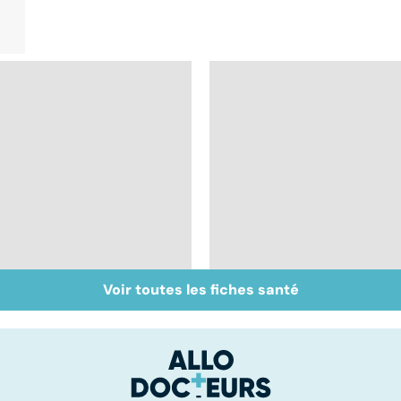
Voir toutes les fiches santé
Don de gamètes : le
Médecine de
pour et le contre
proximité : quel
d'une levée de
avenir ?
l'anonymat