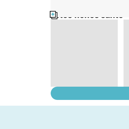
Nos fiches santé
Faire du sport à
domicile, c'est facile !