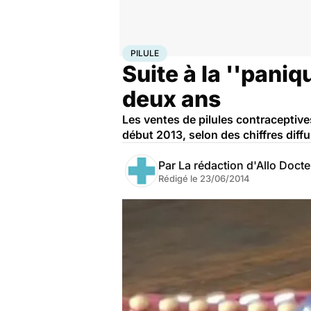
Accueil
Santé
Pilule
PILULE
Suite à la ''paniq
deux ans
Les ventes de pilules contraceptive
début 2013, selon des chiffres dif
Par
La rédaction d'Allo Doct
Rédigé le
23/06/2014