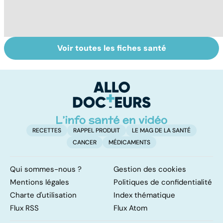
Voir toutes les fiches santé
Comment tenir
BPCO, la
L
ses bonnes
bronchite du
q
résolutions
fumeur
v
a
!
RECETTES
RAPPEL PRODUIT
LE MAG DE LA SANTÉ
CANCER
MÉDICAMENTS
Qui sommes-nous ?
Gestion des cookies
Mentions légales
Politiques de confidentialité
Charte d'utilisation
Index thématique
Flux RSS
Flux Atom