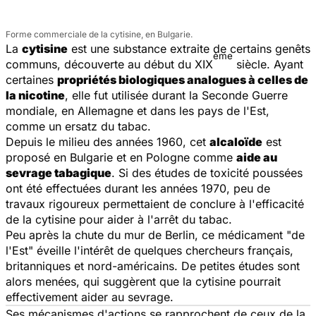
Forme commerciale de la cytisine, en Bulgarie.
La
cytisine
est une substance extraite de certains genêts
ème
communs, découverte au début du XIX
siècle. Ayant
certaines
propriétés biologiques analogues à celles de
la nicotine
, elle fut utilisée durant la Seconde Guerre
mondiale, en Allemagne et dans les pays de l'Est,
comme un ersatz du tabac.
Depuis le milieu des années 1960, cet
alcaloïde
est
proposé en Bulgarie et en Pologne comme
aide au
sevrage tabagique
. Si des études de toxicité poussées
ont été effectuées durant les années 1970, peu de
travaux rigoureux permettaient de conclure à l'efficacité
de la cytisine pour aider à l'arrêt du tabac.
Peu après la chute du mur de Berlin, ce médicament "de
l'Est" éveille l'intérêt de quelques chercheurs français,
britanniques et nord-américains. De petites études sont
alors menées, qui suggèrent que la cytisine pourrait
effectivement aider au sevrage.
Ses mécanismes d'actions se rapprochent de ceux de la