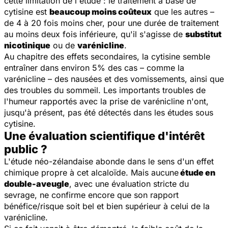
cette limitation de l'étude : le traitement à base de
cytisine est
beaucoup moins coûteux
que les autres –
de 4 à 20 fois moins cher, pour une durée de traitement
au moins deux fois inférieure, qu'il s'agisse de
substitut
nicotinique
ou de
varénicline
.
Au chapitre des effets secondaires, la cytisine semble
entraîner dans environ 5% des cas – comme la
varénicline – des nausées et des vomissements, ainsi que
des troubles du sommeil. Les importants troubles de
l'humeur rapportés avec la prise de varénicline n'ont,
jusqu'à présent, pas été détectés dans les études sous
cytisine.
Une évaluation scientifique d'intérêt
public ?
L'étude néo-zélandaise abonde dans le sens d'un effet
chimique propre à cet alcaloïde. Mais aucune
étude en
double-aveugle
, avec une évaluation stricte du
sevrage, ne confirme encore que son rapport
bénéfice/risque soit bel et bien supérieur à celui de la
varénicline.