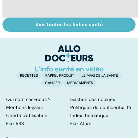
Voir toutes les fiches santé
Faire du sport à
Don de gamètes :
M
domicile, c'est
le pour et le
pr
facile !
contre d'une
av
levée de
l'anonymat
RECETTES
RAPPEL PRODUIT
LE MAG DE LA SANTÉ
CANCER
MÉDICAMENTS
Qui sommes-nous ?
Gestion des cookies
Mentions légales
Politiques de confidentialité
Charte d'utilisation
Index thématique
Flux RSS
Flux Atom