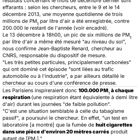
résultats concernant le mois de décembre dernier sont
effarants : selon les chercheurs, entre le 9 et le 14
décembre 2013, une moyenne quotidienne de trois
millions de PM
par litre d'air a été enregistrée, contre
1
200.000 le restant de l'année (voir encadré).
Le 13 décembre à 18h00, un pic de six millions de PM
1
par litre d'air a même été mesuré "au niveau du sol",
nous confirme Jean-Baptiste Renard, chercheur au
CNRS, responsable du dispositif de mesure.
"Les très petites particules, principalement carbonées"
qui ont dominé cet épisode "sont liées au trafic
automobile ou à l'industrie", a par ailleurs détaillé le
chercheur au cours d'une conférence de presse.
Les Parisiens inspireraient donc
100.000 PM
à chaque
1
respiration
(une respiration étant équivalente à demi litre
d'air) durant les journées "de faible pollution".
"C'est une situation semblable à celle du tabagisme
passif", a poursuivi le chercheur. En effet, "un test en
laboratoire [a montré] que la fumée de
huit cigarettes
dans une pièce d'environ 20 mètres carrés
produit
autant de [PM
]."