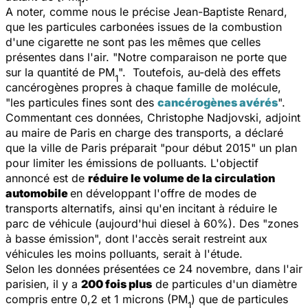
1
A noter, comme nous le précise Jean-Baptiste Renard,
que les particules carbonées issues de la combustion
d'une cigarette ne sont pas les mêmes que celles
présentes dans l'air. "Notre comparaison ne porte que
sur la quantité de PM
". Toutefois, au-delà des effets
1
cancérogènes propres à chaque famille de molécule,
"les particules fines sont des
cancérogènes avérés
".
Commentant ces données, Christophe Nadjovski, adjoint
au maire de Paris en charge des transports, a déclaré
que la ville de Paris préparait "pour début 2015" un plan
pour limiter les émissions de polluants. L'objectif
annoncé est de
réduire le volume de la circulation
automobile
en développant l'offre de modes de
transports alternatifs, ainsi qu'en incitant à réduire le
parc de véhicule (aujourd'hui diesel à 60%). Des "zones
à basse émission", dont l'accès serait restreint aux
véhicules les moins polluants, serait à l'étude.
Selon les données présentées ce 24 novembre, dans l'air
parisien, il y a
200 fois plus
de particules d'un diamètre
compris entre 0,2 et 1 microns (PM
) que de particules
1