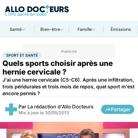
Santé
Bien-être
Famille
Émissions
Accueil
Bien-être
Sport santé
Sport et santé
SPORT ET SANTÉ
Quels sports choisir après une
hernie cervicale ?
J'ai une hernie cervicale (C5-C6). Après une infiltration,
trois péridurales et trois mois de repos, quel sport m'est
encore permis ?
Par
La rédaction d'Allo Docteurs
Partager
Mis à jour le
30/05/2013