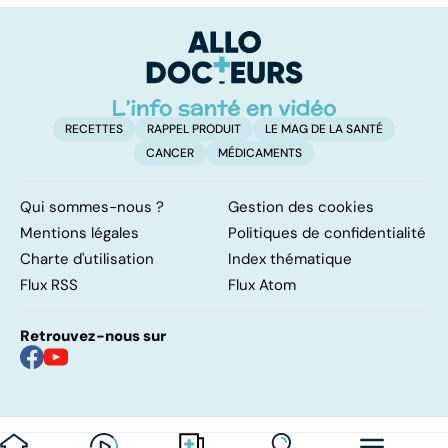
complexe
causes et
bo
traitements
p
RECETTES
RAPPEL PRODUIT
LE MAG DE LA SANTÉ
CANCER
MÉDICAMENTS
Qui sommes-nous ?
Gestion des cookies
Mentions légales
Politiques de confidentialité
Charte d'utilisation
Index thématique
Flux RSS
Flux Atom
Retrouvez-nous sur