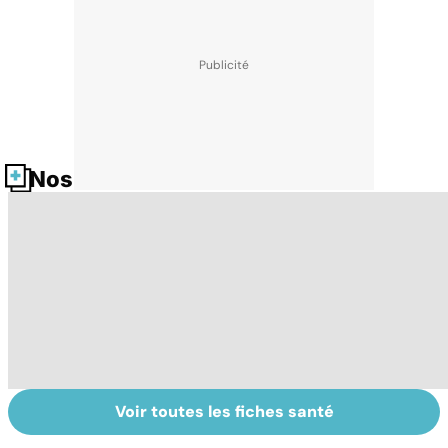
Nos fiches santé
Voir toutes les fiches santé
Le lupus, une
Anémie :
E
maladie
symptômes,
os