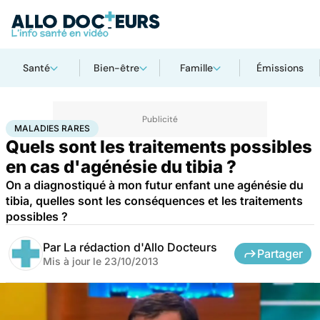
Santé
Bien-être
Famille
Émissions
Accueil
Santé
Maladies
Maladies rares
Maladies rares
MALADIES RARES
Quels sont les traitements possibles
en cas d'agénésie du tibia ?
On a diagnostiqué à mon futur enfant une agénésie du
tibia, quelles sont les conséquences et les traitements
possibles ?
Par
La rédaction d'Allo Docteurs
Partager
Mis à jour le
23/10/2013