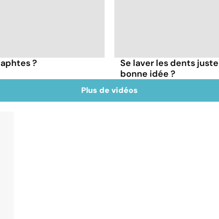
aphtes ?
Se laver les dents just
bonne idée ?
Plus de vidéos