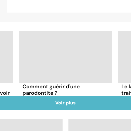
Comment guérir d'une
Le l
avoir
parodontite ?
trai
Voir plus