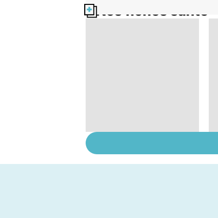
Nos fiches santé
Soins dentaires : on
n'arrête pas le
progrès !