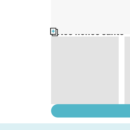
Nos fiches santé
Faire du sport à
domicile, c'est facile !