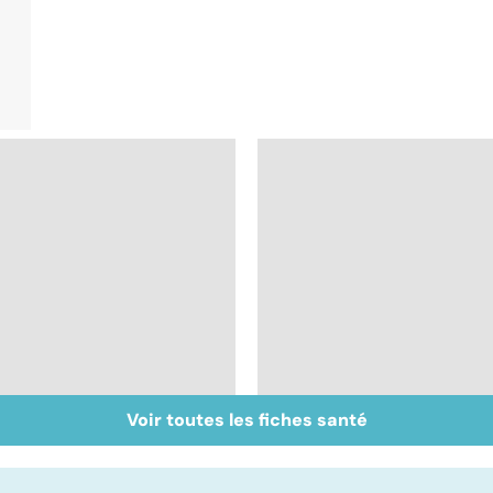
Voir toutes les fiches santé
Don de gamètes : le
Médecine de
pour et le contre
proximité : quel
d'une levée de
avenir ?