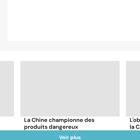
La Chine championne des
L'o
produits dangereux
la 
Voir plus