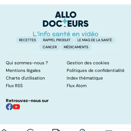
kératite, uvéite :
nez à la rhinite
do
attention les
fa
yeux !
RECETTES
RAPPEL PRODUIT
LE MAG DE LA SANTÉ
CANCER
MÉDICAMENTS
Qui sommes-nous ?
Gestion des cookies
Mentions légales
Politiques de confidentialité
Charte d'utilisation
Index thématique
Flux RSS
Flux Atom
Retrouvez-nous sur