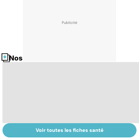
Nos fiches santé
Voir toutes les fiches santé
Conjonctivite,
Faites un pied de
Fa