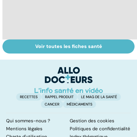
Voir toutes les fiches santé
Pré-éclampsie :
Faire du sport à
D
attention,
domicile, c'est
ra
grossesse à
facile !
pa
risque !
gr
RECETTES
RAPPEL PRODUIT
LE MAG DE LA SANTÉ
CANCER
MÉDICAMENTS
Qui sommes-nous ?
Gestion des cookies
Mentions légales
Politiques de confidentialité
Charte d'utilisation
Index thématique