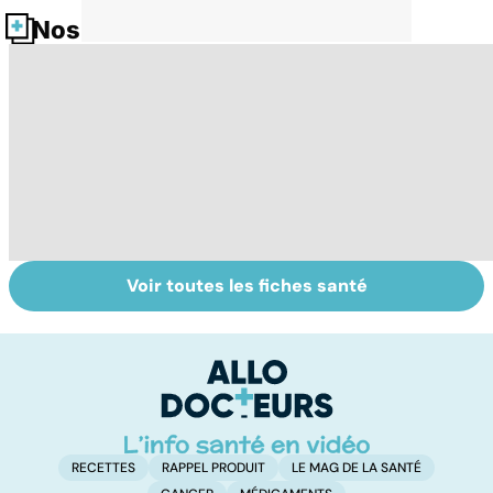
Nos fiches santé
Voir toutes les fiches santé
Troubles de la
Presbytie :
Fa
vue : et si c'était
pourquoi choisir
sa
un glaucome ?
de se faire
opérer ?
RECETTES
RAPPEL PRODUIT
LE MAG DE LA SANTÉ