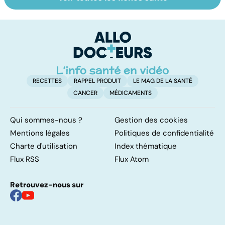
Faire du sport à
Don de gamètes :
M
domicile, c'est
le pour et le
pr
facile !
contre d'une
av
levée de
l'anonymat
RECETTES
RAPPEL PRODUIT
LE MAG DE LA SANTÉ
CANCER
MÉDICAMENTS
Qui sommes-nous ?
Gestion des cookies
Mentions légales
Politiques de confidentialité
Charte d'utilisation
Index thématique
Flux RSS
Flux Atom
Retrouvez-nous sur