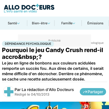
Santé
Bien-être
Famille
Émissions
Accueil
Santé
Maladies
Drogues et addictions
Dépendance psychologique
DÉPENDANCE PSYCHOLOGIQUE
Pourquoi le jeu Candy Crush rend-il
accro&nbsp;?
Le jeu en ligne de bonbons aux couleurs acidulées
remporte un succès fou. Aux dires de certains, il serait
même difficile d'en décrocher. Derrière ce phénomène,
se cache une recette astucieusement dosée.
Par
La rédaction d'Allo Docteurs
Partager
Rédigé le
04/10/2013