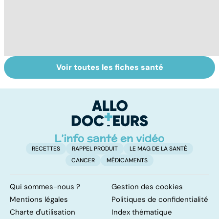
Voir toutes les fiches santé
Faire du sport à
Don de gamètes :
M
domicile, c'est
le pour et le
pr
facile !
contre d'une
av
levée de
l'anonymat
RECETTES
RAPPEL PRODUIT
LE MAG DE LA SANTÉ
CANCER
MÉDICAMENTS
Qui sommes-nous ?
Gestion des cookies
Mentions légales
Politiques de confidentialité
Charte d'utilisation
Index thématique