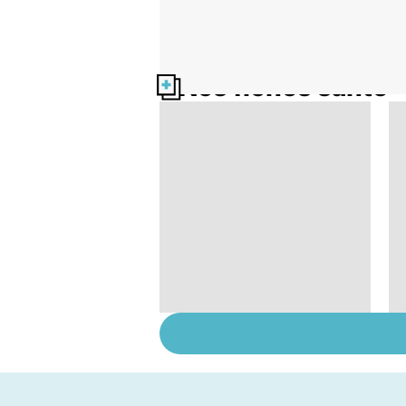
Nos fiches santé
Gynéco : un suivi
pour la vie