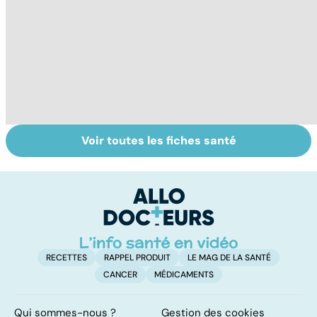
Voir toutes les fiches santé
Faire du sport à
Don de gamètes :
M
domicile, c'est
le pour et le
pr
facile !
contre d'une
av
levée de
l'anonymat
RECETTES
RAPPEL PRODUIT
LE MAG DE LA SANTÉ
CANCER
MÉDICAMENTS
Qui sommes-nous ?
Gestion des cookies