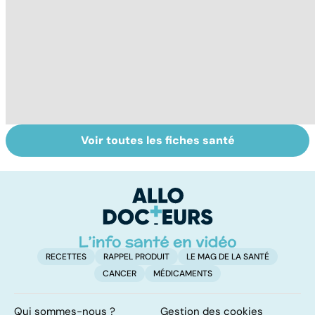
Voir toutes les fiches santé
Alimentation :
Les féculents, un
C
mangeons-nous
carburant
l'
trop de
indispensable
d
protéines ?
pour l'organisme
RECETTES
RAPPEL PRODUIT
LE MAG DE LA SANTÉ
CANCER
MÉDICAMENTS
Qui sommes-nous ?
Gestion des cookies