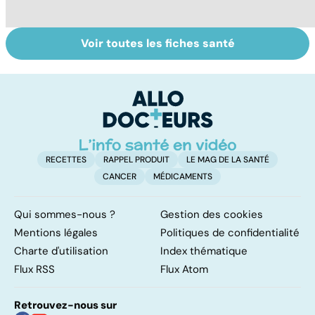
Voir toutes les fiches santé
Comment tenir
Gynéco : un suivi
Se
ses bonnes
pour la vie
in
résolutions
P
ét
RECETTES
RAPPEL PRODUIT
LE MAG DE LA SANTÉ
CANCER
MÉDICAMENTS
Qui sommes-nous ?
Gestion des cookies
Mentions légales
Politiques de confidentialité
Charte d'utilisation
Index thématique
Flux RSS
Flux Atom
Retrouvez-nous sur