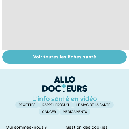
Voir toutes les fiches santé
Faire du sport à
Don de gamètes :
M
domicile, c'est
le pour et le
pr
facile !
contre d'une
av
levée de
l'anonymat
RECETTES
RAPPEL PRODUIT
LE MAG DE LA SANTÉ
CANCER
MÉDICAMENTS
Qui sommes-nous ?
Gestion des cookies