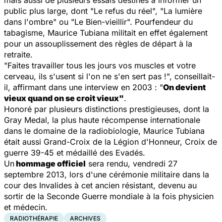
mais aussi de plusieurs essais destinés à informer un
public plus large, dont "Le refus du réel", "La lumière
dans l'ombre" ou "Le Bien-vieillir". Pourfendeur du
tabagisme, Maurice Tubiana militait en effet également
pour un assouplissement des règles de départ à la
retraite.
"Faites travailler tous les jours vos muscles et votre
cerveau, ils s'usent si l'on ne s'en sert pas !", conseillait-
il, affirmant dans une interview en 2003 : "
On devient
vieux quand on se croit vieux"
.
Honoré par plusieurs distinctions prestigieuses, dont la
Gray Medal, la plus haute récompense internationale
dans le domaine de la radiobiologie, Maurice Tubiana
était aussi Grand-Croix de la Légion d'Honneur, Croix de
guerre 39-45 et médaillé des Evadés.
Un
hommage officiel
sera rendu, vendredi 27
septembre 2013, lors d'une cérémonie militaire dans la
cour des Invalides à cet ancien résistant, devenu au
sortir de la Seconde Guerre mondiale à la fois physicien
et médecin.
RADIOTHÉRAPIE
ARCHIVES