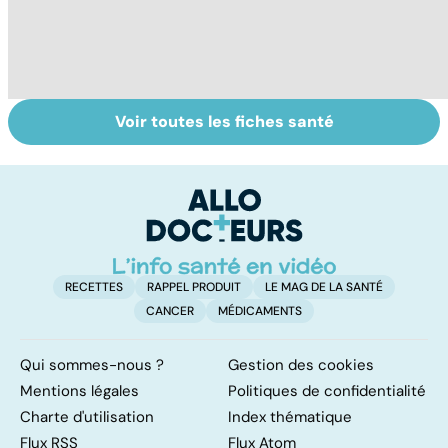
Voir toutes les fiches santé
Algie vasculaire
Faire du sport à
D
de la face : une
domicile, c'est
le
douleur
facile !
c
insupportable
l
l
RECETTES
RAPPEL PRODUIT
LE MAG DE LA SANTÉ
CANCER
MÉDICAMENTS
Qui sommes-nous ?
Gestion des cookies
Mentions légales
Politiques de confidentialité
Charte d'utilisation
Index thématique
Flux RSS
Flux Atom