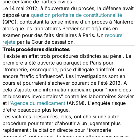
une centaine de parties civiles :
Le 14 mai 2012, à l'ouverture du procès, la défense avait
déposé une
question prioritaire de constitutionnalité
(QPC), contestant la tenue même d'un procès à Nanterre
alors que les laboratoires Servier sont déjà mis en
examen pour des faits similaires à Paris. Un
recours
rejeté
par la Cour de cassation.
Trois procédures distinctes
Il existe en effet trois procédures distinctes au pénal. La
première a été ouverte au parquet de Paris pour
"tromperie, escroquerie, prise d'illégale d'intérêt" ou
encore "trafic d'influence". Les investigations sont en
cours et pourraient s'achever courant de l'été 2013. A
cela s'ajoute une information judiciaire pour "homicides
et blessures involontaires" contre les laboratoires Servier
et l'
Agence du médicament
(ANSM). L'enquête risque
d'être beaucoup plus longue.
Les victimes présumées, elles, ont choisi une autre
procédure pour tenter d'aboutir à un jugement plus
rapidement : la citation directe pour "tromperie
aggravée", qui permet de juger une affaire sans passer