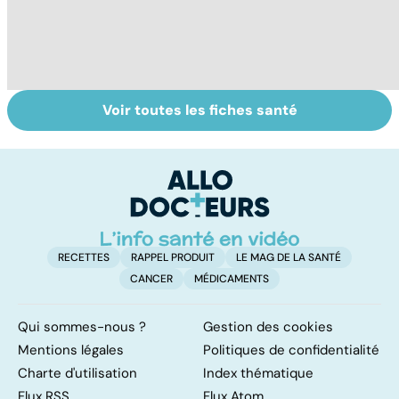
Voir toutes les fiches santé
Faire du sport à
Don de gamètes :
Me
domicile, c'est
le pour et le
c
facile !
contre d'une
p
levée de
l'anonymat
RECETTES
RAPPEL PRODUIT
LE MAG DE LA SANTÉ
CANCER
MÉDICAMENTS
Qui sommes-nous ?
Gestion des cookies
Mentions légales
Politiques de confidentialité
Charte d'utilisation
Index thématique
Flux RSS
Flux Atom