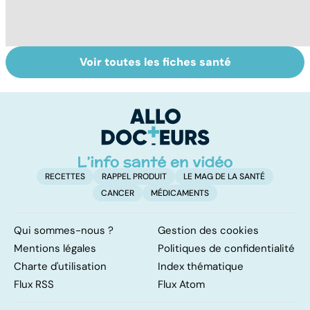
Voir toutes les fiches santé
Faire du sport à
Don de gamètes :
Me
domicile, c'est
le pour et le
c
facile !
contre d'une
p
levée de
l'anonymat
RECETTES
RAPPEL PRODUIT
LE MAG DE LA SANTÉ
CANCER
MÉDICAMENTS
Qui sommes-nous ?
Gestion des cookies
Mentions légales
Politiques de confidentialité
Charte d'utilisation
Index thématique
Flux RSS
Flux Atom