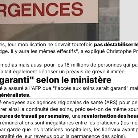
s, leur mobilisation ne devrait toutefois
pas déstabiliser l
dge. Il y aura les mêmes effectifs", a expliqué Christophe
es medias mais aussi pour les 18 millions de personnes qui 
T allait également déposer un préavis de
grève
illimitée.
garanti" selon le ministère
é a assuré à l'AFP que "l'accès aux soins serait garanti" ma
généralistes.
été envoyées aux agences régionales de santé (ARS) pour pe
rer ainsi la continuité des soins, précise-t-on de même sou
eures de travail par semaine
, une
revalorisation des heu
 rémunérations sont inégalitaires entre les praticiens (les m
 garde que les praticiens hospitaliers, les libéraux ayant p
tégralité de leur revenus pour la permanence des soins).