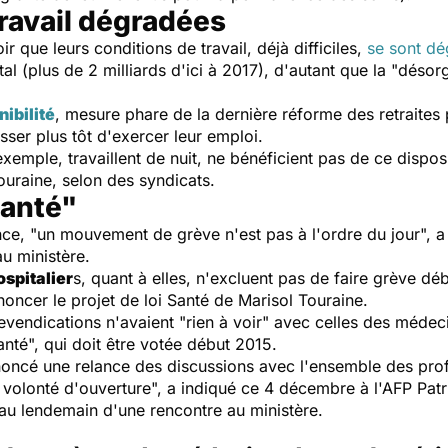
travail dégradées
oir que leurs conditions de travail, déjà difficiles,
se sont d
l (plus de 2 milliards d'ici à 2017), d'autant que la "désor
ibilité
, mesure phare de la dernière réforme des retraites 
esser plus tôt d'exercer leur emploi.
exemple, travaillent de nuit, ne bénéficient pas de ce dispo
ouraine, selon des syndicats.
Santé"
nce, "un mouvement de
grève
n'est pas à l'ordre du jour", a
u ministère.
spitalier
s, quant à elles, n'excluent pas de faire
grève
débu
noncer le projet de loi Santé de Marisol Touraine.
vendications n'avaient "rien à voir" avec celles des médeci
Santé", qui doit être votée début 2015.
annoncé une relance des discussions avec l'ensemble des pro
e volonté d'ouverture", a indiqué ce 4 décembre à l'AFP Pat
 au lendemain d'une rencontre au ministère.