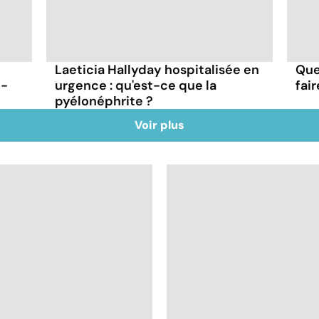
Laeticia Hallyday hospitalisée en
Que
t-
urgence : qu'est-ce que la
fai
pyélonéphrite ?
Voir plus