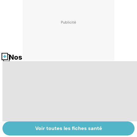
Nos fiches santé
Voir toutes les fiches santé
Faire du sport à
Don de gamètes :
P