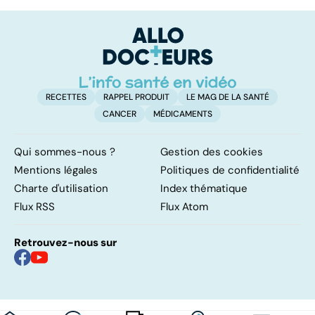
domicile, c'est
le pour et le
qu
facile !
contre d'une
s
levée de
p
l'anonymat
RECETTES
RAPPEL PRODUIT
LE MAG DE LA SANTÉ
CANCER
MÉDICAMENTS
Qui sommes-nous ?
Gestion des cookies
Mentions légales
Politiques de confidentialité
Charte d'utilisation
Index thématique
Flux RSS
Flux Atom
Retrouvez-nous sur