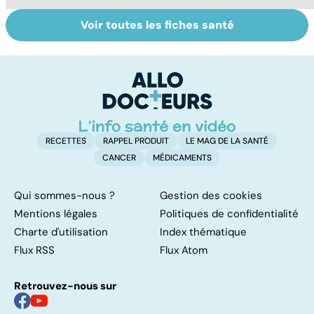
Voir toutes les fiches santé
Peut-on soigner
Vertiges : et si
Fa
les acouphènes ?
c'était la maladie
do
de Ménière ?
fa
RECETTES
RAPPEL PRODUIT
LE MAG DE LA SANTÉ
CANCER
MÉDICAMENTS
Qui sommes-nous ?
Gestion des cookies
Mentions légales
Politiques de confidentialité
Charte d'utilisation
Index thématique
Flux RSS
Flux Atom
Retrouvez-nous sur