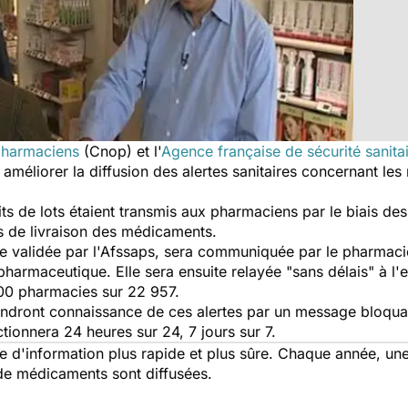
 pharmaciens
(Cnop) et l'
Agence française de sécurité sanita
méliorer la diffusion des alertes sanitaires concernant les r
its de lots étaient transmis aux pharmaciens par le biais de
s de livraison des médicaments.
rte validée par l'Afssaps, sera communiquée par le pharmac
pharmaceutique. Elle sera ensuite relayée "sans délais" à 
700 pharmacies sur 22 957.
ndront connaissance de ces alertes par un message bloquan
ctionnera 24 heures sur 24, 7 jours sur 7.
re d'information plus rapide et plus sûre. Chaque année, un
 de médicaments sont diffusées.