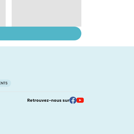
Troubles de
l'ovulation : de la
stimulation à la
maturation
ENTS
Retrouvez-nous sur