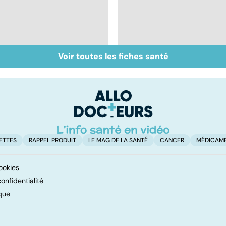
Voir toutes les fiches santé
Don de gamètes : le
Médecine de
pour et le contre
proximité : quel
d'une levée de
avenir ?
l'anonymat
ETTES
RAPPEL PRODUIT
LE MAG DE LA SANTÉ
CANCER
MÉDICAM
ookies
onfidentialité
que