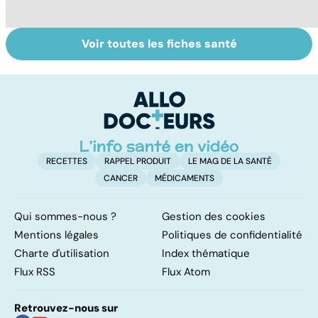
Voir toutes les fiches santé
Fin de vie : de la
Faire du sport à
D
loi Leonetti à
domicile, c'est
le
l'aide active à
facile !
c
mourir
l
l
RECETTES
RAPPEL PRODUIT
LE MAG DE LA SANTÉ
CANCER
MÉDICAMENTS
Qui sommes-nous ?
Gestion des cookies
Mentions légales
Politiques de confidentialité
Charte d'utilisation
Index thématique
Flux RSS
Flux Atom
Retrouvez-nous sur