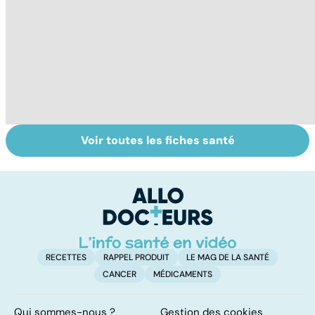
Voir toutes les fiches santé
Faire du sport à
Don de gamètes :
M
domicile, c'est
le pour et le
pr
facile !
contre d'une
av
levée de
l'anonymat
RECETTES
RAPPEL PRODUIT
LE MAG DE LA SANTÉ
CANCER
MÉDICAMENTS
Qui sommes-nous ?
Gestion des cookies