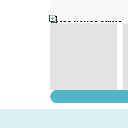
Nos fiches santé
Faire du sport à
domicile, c'est facile !