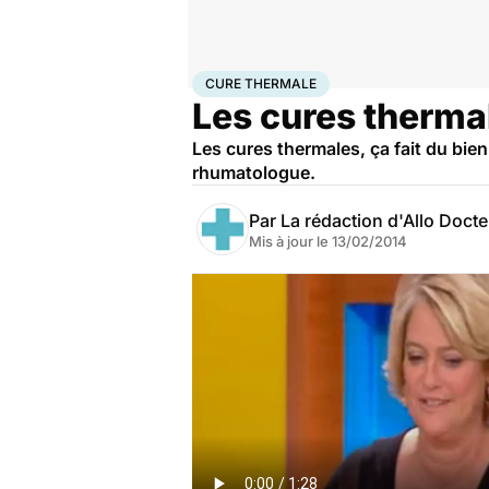
Accueil
Santé
Maladies
Cure thermale
CURE THERMALE
Les cures thermal
Les cures thermales, ça fait du bie
rhumatologue.
Par
La rédaction d'Allo Doct
Mis à jour le
13/02/2014