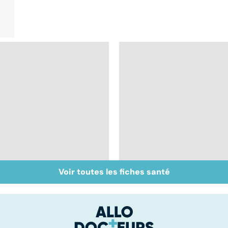
Voir toutes les fiches santé
Don de gamètes : le
Médecine de
pour et le contre
proximité : quel
d'une levée de
avenir ?
l'anonymat