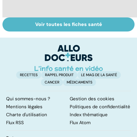
Voir toutes les fiches santé
Faire du sport à
Don de gamètes :
M
domicile, c'est
le pour et le
pr
facile !
contre d'une
av
levée de
l'anonymat
RECETTES
RAPPEL PRODUIT
LE MAG DE LA SANTÉ
CANCER
MÉDICAMENTS
Qui sommes-nous ?
Gestion des cookies
Mentions légales
Politiques de confidentialité
Charte d'utilisation
Index thématique
Flux RSS
Flux Atom