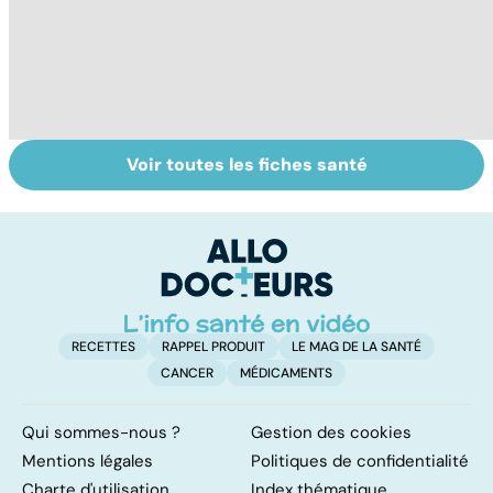
Voir toutes les fiches santé
Tout savoir sur le
Staphylocoque
Fa
cerveau
doré : une
do
bactérie sous
fa
surveillance
RECETTES
RAPPEL PRODUIT
LE MAG DE LA SANTÉ
CANCER
MÉDICAMENTS
Qui sommes-nous ?
Gestion des cookies
Mentions légales
Politiques de confidentialité
Charte d'utilisation
Index thématique