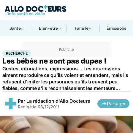
Santé
Bien-être
Famille
Émissions
Accueil
Santé
Maladies
Recherche
RECHERCHE
Les bébés ne sont pas dupes !
Gestes, intonations, expressions... Les nourrissons
aiment reproduire ce qu'ils voient et entendent, mais ils
refusent d'imiter les personnes qu'ils trouvent peu
fiables, comme s'ils reconnaissaient les menteurs...
Par
La rédaction d'Allo Docteurs
Partager
Rédigé le
06/12/2011