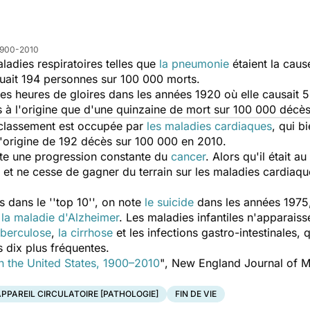
 1900-2010
ladies respiratoires telles que
la pneumonie
étaient la caus
tuait 194 personnes sur 100 000 morts.
 heures de gloires dans les années 1920 où elle causait 
us à l'origine que d'une quinzaine de mort sur 100 000 décès
 classement est occupée par
les maladies cardiaques
, qui b
l'origine de 192 décès sur 100 000 en 2010.
te une progression constante du
cancer
. Alors qu'il était a
et ne cesse de gagner du terrain sur les maladies cardiaque
 dans le ''top 10'', on note
le suicide
dans les années 1975
e
la maladie d'Alzheimer
. Les maladies infantiles n'apparais
uberculose
,
la cirrhose
et les infections gastro-intestinales, q
s dix plus fréquentes.
n the United States, 1900–2010
"
, New England Journal of Me
PPAREIL CIRCULATOIRE [PATHOLOGIE]
FIN DE VIE