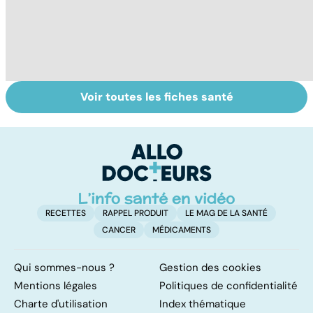
Voir toutes les fiches santé
Le magnésium,
Intestin irritable :
Al
un oligo-élément
le régime
pé
vital
FODMAP, une
solution ?
RECETTES
RAPPEL PRODUIT
LE MAG DE LA SANTÉ
CANCER
MÉDICAMENTS
Qui sommes-nous ?
Gestion des cookies
Mentions légales
Politiques de confidentialité
Charte d'utilisation
Index thématique