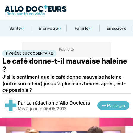
Santé
Bien-être
Famille
Émissions
Accueil
Santé
Hygiène buccodentaire
HYGIÈNE BUCCODENTAIRE
Le café donne-t-il mauvaise haleine
?
J'ai le sentiment que le café donne mauvaise haleine
(outre son odeur) jusqu'à plusieurs heures après, est-
ce possible ?
Par
La rédaction d'Allo Docteurs
Partager
Mis à jour le
06/05/2013